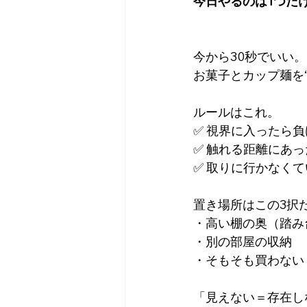
今日やるのは1つだ
今から30秒でいい。
お菓子とカップ麺を
ルールはこれ。
✅ 視界に入ったら負
✅ 触れる距離にあ
✅ 取りに行かなく
置き場所はこの3択
・高い棚の奥（踏み
・別の部屋の収納
・そもそも買わない
「見えない＝存在し