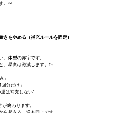
す。👀
置きをやめる（補充ルールを固定）
い。体型の赤字です。
と、暴食は激減します。📉
み」
1回分だけ」
の週は補充しない”
態”が終わります。
から起きる。逆も同じです。