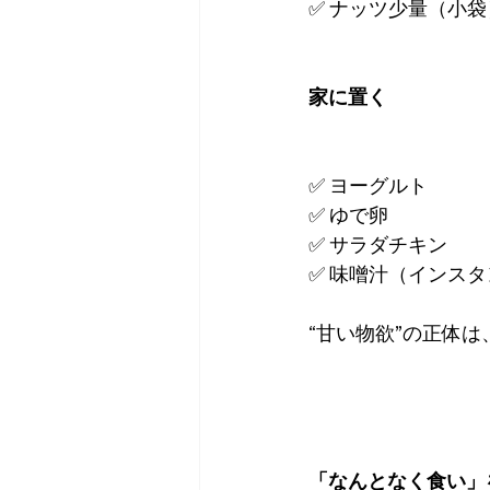
✅ ナッツ少量（小
家に置く
✅ ヨーグルト
✅ ゆで卵
✅ サラダチキン
✅ 味噌汁（インスタ
“甘い物欲”の正体
「なんとなく食い」