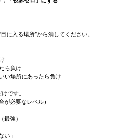
け：「視界ゼロ」にする
“目に入る場所”から消してください。
け
ったら負け
ていい場所にあったら負け
だけです。
台が必要なレベル）
（最強）
ない」