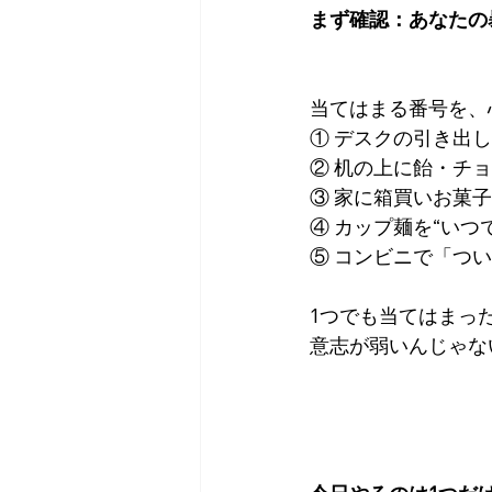
まず確認：あなたの
当てはまる番号を、
① デスクの引き出
② 机の上に飴・チ
③ 家に箱買いお菓
④ カップ麺を“い
⑤ コンビニで「つ
1つでも当てはまっ
意志が弱いんじゃな