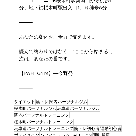
	•	🚃 JR桜木町駅新南口から徒歩6
分、地下鉄桜木町駅出入口1より徒歩6分
⸻
あなたの変化を、全力で支えます。
読んで終わりではなく、“ここから始まる”。
次は、あなたの番です。
【PAFITGYM】―今野発
⸻
ダイエット
筋トレ
関内パーソナルジム
桜木町パーソナルジム
馬車道パーソナルジム
関内パーソナルトレーニング
桜木町パーソナルトレーニング
馬車道パーソナルトレーニング
筋トレ初心者
運動初心者
ボディメイク
パフィットジム
PAFITGYM
運動習慣