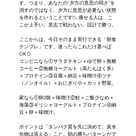
す。つまり、あなたの“夕方の意思の弱さ”を
消すのではなく、夕方に意思が必要ない状態
を作れるということです📉 痩せる人は、こ
こが上手い。意志で戦わない。設計で勝つ。
ここからは、今日そのまま実行できる「朝食
テンプレ」です。迷ったらこれだけ選べば
OK🥚 
コンビニなら①サラダチキン＋ゆで卵＋無糖
コーヒー②無糖ヨーグルト（高たんぱく系）
＋プロテイン③豆腐＋納豆＋味噌汁④ツナ
（ノンオイル）＋おにぎり小＋カット野菜。
家なら①卵2個＋味噌汁②鮭＋ご飯少なめ＋
海藻③ギリシャヨーグルト＋プロテイン④納
豆＋卵＋味噌汁。
ポイントは「タンパク質を先に決めて、炭水
化物は添える」こと。朝の勝ちパターンがで