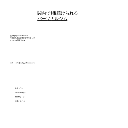
「今日から完璧に変える」と決めた日に
限って続かない。まず飲み物を一杯だけ
関内で1番続けられる
無糖に変えてみよう
パーソナルジム
営業時間：10:00〜20:00
神奈川県横浜市中区住吉町5-64-1
VELUTINA馬車道608
mail ：
info@pafitgymfitness.com
料金プラン
PAFITGYM紹介
ZOOM宅トレ
​お問い合わせ