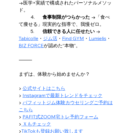
→医学×実績で構成されたパーソナルメソッ
ド。
	4.	
食事制限がつらかった
 →「食べ
て痩せる」現実的な指導で、我慢ゼロ。
	5.	
信頼できる人に任せたい
 → 
Tabicolle
・
ジム活
・
Find GYM
・
Lumielis
・
BIZ FORCE
が認めた“本物”。
⸻
まずは、体験から始めませんか？
▶ 
公式サイトはこちら
▶ 
Instagramで最新トレンドをチェック
▶ 
パフィットジム体験カウセリングご予約は
こちら
▶︎ 
PAFIT式ZOOM宅トレ予約フォーム
▶︎
Ｘもチェック
▶︎
TikTokも登録お願い致します