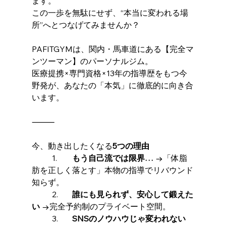
ます。
この一歩を無駄にせず、“本当に変われる場
所”へとつなげてみませんか？
PAFITGYMは、関内・馬車道にある【完全マ
ンツーマン】のパーソナルジム。
医療提携×専門資格×13年の指導歴をもつ今
野発が、あなたの「本気」に徹底的に向き合
います。
⸻
今、動き出したくなる
5つの理由
	1.	
もう自己流では限界…
 →「体脂
肪を正しく落とす」本物の指導でリバウンド
知らず。
	2.	
誰にも見られず、安心して鍛えた
い
 →完全予約制のプライベート空間。
	3.	
SNSのノウハウじゃ変われない