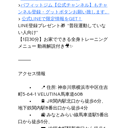
▶︎
パフィットジム【公式チャンネル】もチャ
ンネル登録・グットボタンお願い致します。
▶ 
公式LINEで限定情報をGET！
LINE登録プレゼント🎁  “普段運動していな
い人向け“
【1日30分】お家でできる全身トレーニング
メニュー 動画解説付き🎥✨
⸻
アクセス情報
	•	📍 住所: 神奈川県横浜市中区住吉
町5-64-1 VELUTINA馬車道608
	•	🚆 JR関内駅北口から徒歩6分、
地下鉄関内駅8番出口から徒歩4分
	•	🚉 みなとみらい線馬車道駅5番出
口から徒歩5分、