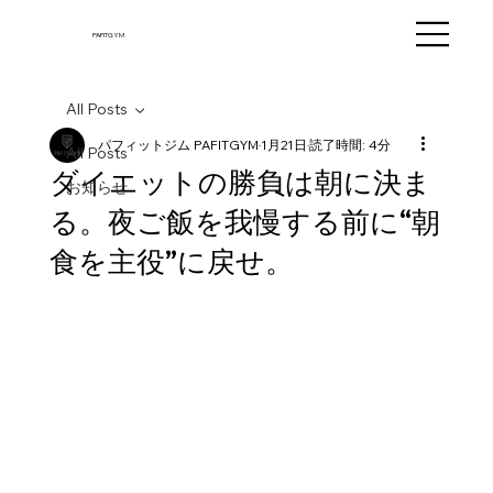
PAFITGYM
All Posts
パフィットジム PAFITGYM
1月21日
読了時間: 4分
All Posts
ダイエットの勝負は朝に決ま
お知らせ
る。夜ご飯を我慢する前に“朝
食を主役”に戻せ。