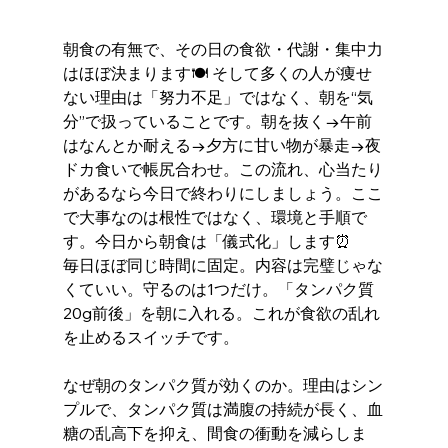
朝食の有無で、その日の食欲・代謝・集中力
はほぼ決まります🍽️ そして多くの人が痩せ
ない理由は「努力不足」ではなく、朝を“気
分”で扱っていることです。朝を抜く→午前
はなんとか耐える→夕方に甘い物が暴走→夜
ドカ食いで帳尻合わせ。この流れ、心当たり
があるなら今日で終わりにしましょう。ここ
で大事なのは根性ではなく、環境と手順で
す。今日から朝食は「儀式化」します⏰ 
毎日ほぼ同じ時間に固定。内容は完璧じゃな
くていい。守るのは1つだけ。「タンパク質
20g前後」を朝に入れる。これが食欲の乱れ
を止めるスイッチです。
なぜ朝のタンパク質が効くのか。理由はシン
プルで、タンパク質は満腹の持続が長く、血
糖の乱高下を抑え、間食の衝動を減らしま