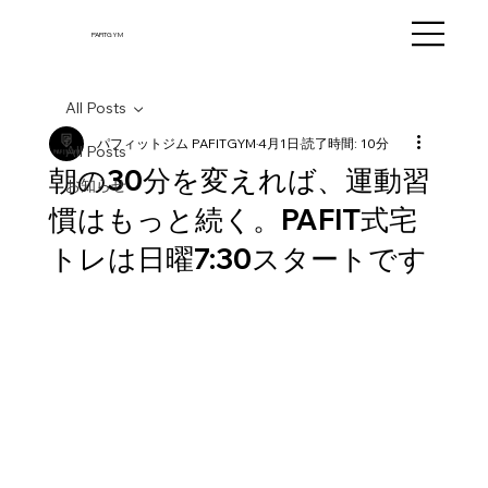
PAFITGYM
All Posts
パフィットジム PAFITGYM
4月1日
読了時間: 10分
All Posts
朝の30分を変えれば、運動習
お知らせ
慣はもっと続く。PAFIT式宅
トレは日曜7:30スタートです