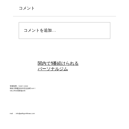
コメント
コメントを追加…
#4 ひらくともぐの食べて整える、ゆるっ
と栄養おしゃべり相談室
関内で1番続けられる
パーソナルジム
営業時間：10:00〜20:00
神奈川県横浜市中区住吉町5-64-1
VELUTINA馬車道608
mail ：
info@pafitgymfitness.com