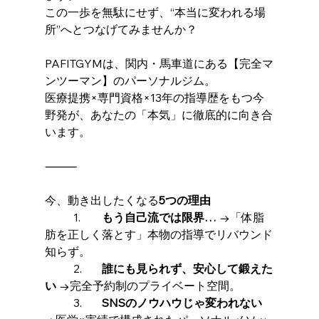
この一歩を無駄にせず、“本当に変われる場
所”へとつなげてみませんか？
PAFITGYMは、関内・馬車道にある【完全マ
ンツーマン】のパーソナルジム。
医療提携×専門資格×13年の指導歴をもつ今
野発が、あなたの「本気」に徹底的に向き合
います。
⸻
今、動き出したくなる
5つの理由
	1.	
もう自己流では限界…
 →「体脂
肪を正しく落とす」本物の指導でリバウンド
知らず。
	2.	
誰にも見られず、安心して鍛えた
い
 →完全予約制のプライベート空間。
	3.	
SNSのノウハウじゃ変われない