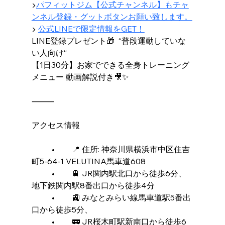
▶︎
パフィットジム【公式チャンネル】もチャ
ンネル登録・グットボタンお願い致します。
▶ 
公式LINEで限定情報をGET！
LINE登録プレゼント🎁  “普段運動していな
い人向け“
【1日30分】お家でできる全身トレーニング
メニュー 動画解説付き🎥✨
⸻
アクセス情報
	•	📍 住所: 神奈川県横浜市中区住吉
町5-64-1 VELUTINA馬車道608
	•	🚆 JR関内駅北口から徒歩6分、
地下鉄関内駅8番出口から徒歩4分
	•	🚉 みなとみらい線馬車道駅5番出
口から徒歩5分、
	•	🚃 JR桜木町駅新南口から徒歩6