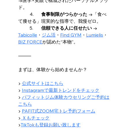
→医学×実績で構成されたパーソナルメソッ
ド。
	4.	
食事制限がつらかった
 →「食べ
て痩せる」現実的な指導で、我慢ゼロ。
	5.	
信頼できる人に任せたい
 → 
Tabicolle
・
ジム活
・
Find GYM
・
Lumielis
・
BIZ FORCE
が認めた“本物”。
⸻
まずは、体験から始めませんか？
▶ 
公式サイトはこちら
▶ 
Instagramで最新トレンドをチェック
▶ 
パフィットジム体験カウセリングご予約は
こちら
▶︎ 
PAFIT式ZOOM宅トレ予約フォーム
▶︎
Ｘもチェック
▶︎
TikTokも登録お願い致します