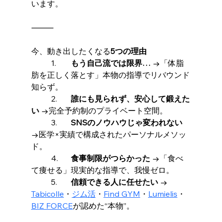
います。
⸻
今、動き出したくなる
5つの理由
	1.	
もう自己流では限界…
 →「体脂
肪を正しく落とす」本物の指導でリバウンド
知らず。
	2.	
誰にも見られず、安心して鍛えた
い
 →完全予約制のプライベート空間。
	3.	
SNSのノウハウじゃ変われない
→医学×実績で構成されたパーソナルメソッ
ド。
	4.	
食事制限がつらかった
 →「食べ
て痩せる」現実的な指導で、我慢ゼロ。
	5.	
信頼できる人に任せたい
 → 
Tabicolle
・
ジム活
・
Find GYM
・
Lumielis
・
BIZ FORCE
が認めた“本物”。