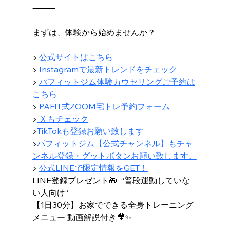
⸻
まずは、体験から始めませんか？
▶ 
公式サイトはこちら
▶ 
Instagramで最新トレンドをチェック
▶ 
パフィットジム体験カウセリングご予約は
こちら
▶︎ 
PAFIT式ZOOM宅トレ予約フォーム
▶︎
Ｘもチェック
▶︎
TikTokも登録お願い致します
▶︎
パフィットジム【公式チャンネル】もチャ
ンネル登録・グットボタンお願い致します。
▶ 
公式LINEで限定情報をGET！
LINE登録プレゼント🎁  “普段運動していな
い人向け“
【1日30分】お家でできる全身トレーニング
メニュー 動画解説付き🎥✨