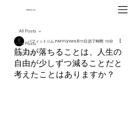
PAFITGYM
All Posts
パフィットジム PAFITGYM
5月11日
読了時間: 10分
All Posts
筋力が落ちることは、人生の
お知らせ
自由が少しずつ減ることだと
考えたことはありますか？