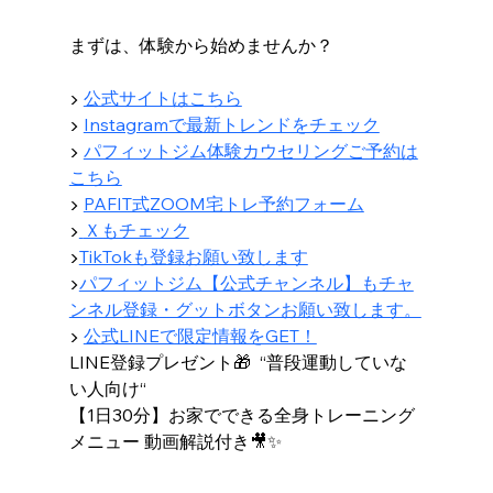
まずは、体験から始めませんか？
▶ 
公式サイトはこちら
▶ 
Instagramで最新トレンドをチェック
▶ 
パフィットジム体験カウセリングご予約は
こちら
▶︎ 
PAFIT式ZOOM宅トレ予約フォーム
▶︎
Ｘもチェック
▶︎
TikTokも登録お願い致します
▶︎
パフィットジム【公式チャンネル】もチャ
ンネル登録・グットボタンお願い致します。
▶ 
公式LINEで限定情報をGET！
LINE登録プレゼント🎁  “普段運動していな
い人向け“
【1日30分】お家でできる全身トレーニング
メニュー 動画解説付き🎥✨