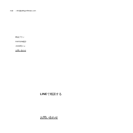
mail ：
info@pafitgymfitness.com
料金プラン
PAFITGYM紹介
ZOOM宅トレ
​お問い合わせ
LINEで相談する
​お問い合わせ