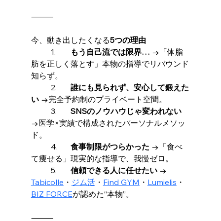
⸻
今、動き出したくなる
5つの理由
	1.	
もう自己流では限界…
 →「体脂
肪を正しく落とす」本物の指導でリバウンド
知らず。
	2.	
誰にも見られず、安心して鍛えた
い
 →完全予約制のプライベート空間。
	3.	
SNSのノウハウじゃ変われない
→医学×実績で構成されたパーソナルメソッ
ド。
	4.	
食事制限がつらかった
 →「食べ
て痩せる」現実的な指導で、我慢ゼロ。
	5.	
信頼できる人に任せたい
 → 
Tabicolle
・
ジム活
・
Find GYM
・
Lumielis
・
BIZ FORCE
が認めた“本物”。
⸻