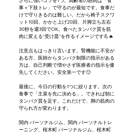
さらに強いコツを1つ。高齢者の筋肉は「食
事＋下肢トレ」で守るのが最短です。食事だ
けで守りきるのは難しい。だから椅子スクワ
ット10回、かかと上げ20回、片脚立ち左右
30秒を週3回でOK。食べたタンパク質を筋
肉に変える“受け皿”を作るイメージです💪🔥
注意点もはっきり言います。腎機能に不安が
ある方、医師からタンパク制限の指示がある
方は、自己判断で増やさず医療者の指示を優
先してください。安全第一です🙂
最後に、今日の行動を1つに絞ります。次の
食事で「主菜を先に決める」。できれば朝に
タンパク質を足す。これだけで、脚の筋肉の
守られ方が変わります。
関内 パーソナルジム、関内 パーソナルトレ
ーニング、桜木町 パーソナルジム、桜木町 