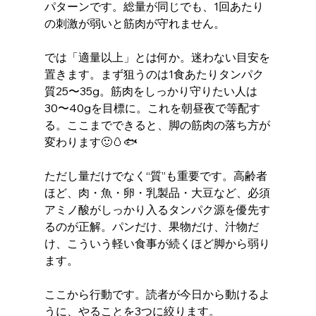
パターンです。総量が同じでも、1回あたり
の刺激が弱いと筋肉が守れません。
では「適量以上」とは何か。迷わない目安を
置きます。まず狙うのは1食あたりタンパク
質25〜35g。筋肉をしっかり守りたい人は
30〜40gを目標に。これを朝昼夜で等配す
る。ここまでできると、脚の筋肉の落ち方が
変わります🙂🥚🐟
ただし量だけでなく“質”も重要です。高齢者
ほど、肉・魚・卵・乳製品・大豆など、必須
アミノ酸がしっかり入るタンパク源を優先す
るのが正解。パンだけ、果物だけ、汁物だ
け、こういう軽い食事が続くほど脚から弱り
ます。
ここから行動です。読者が今日から動けるよ
うに、やることを3つに絞ります。