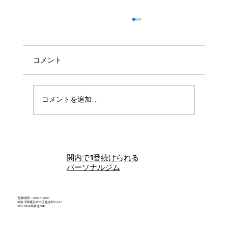
コメント
コメントを追加…
たった一度の食べ過ぎで、自分を「続か
ない人」と決めつけないで。必要なのは
関内で1番続けられる
反省より、次の一食の選び直しです
パーソナルジム
営業時間：10:00〜20:00
神奈川県横浜市中区住吉町5-64-1
VELUTINA馬車道608