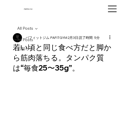
PAFITGYM
All Posts
パフィットジム PAFITGYM
2月3日
読了時間: 5分
All Posts
若い頃と同じ食べ方だと脚か
お知らせ
ら筋肉落ちる。タンパク質
は“毎食25〜35g”。