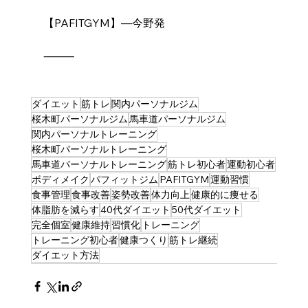
【PAFITGYM】―今野発
⸻
ダイエット
筋トレ
関内パーソナルジム
桜木町パーソナルジム
馬車道パーソナルジム
関内パーソナルトレーニング
桜木町パーソナルトレーニング
馬車道パーソナルトレーニング
筋トレ初心者
運動初心者
ボディメイク
パフィットジム
PAFITGYM
運動習慣
食事管理
食事改善
姿勢改善
体力向上
健康的に痩せる
体脂肪を減らす
40代ダイエット
50代ダイエット
完全個室
健康維持
習慣化
トレーニング
トレーニング初心者
健康つくり
筋トレ継続
ダイエット方法