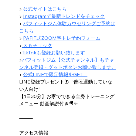
▶ 
公式サイトはこちら
▶ 
Instagramで最新トレンドをチェック
▶ 
パフィットジム体験カウセリングご予約は
こちら
▶︎ 
PAFIT式ZOOM宅トレ予約フォーム
▶︎
Ｘもチェック
▶︎
TikTokも登録お願い致します
▶︎
パフィットジム【公式チャンネル】もチャ
ンネル登録・グットボタンお願い致します。
▶ 
公式LINEで限定情報をGET！
LINE登録プレゼント🎁  “普段運動していな
い人向け“
【1日30分】お家でできる全身トレーニング
メニュー 動画解説付き🎥✨
⸻
アクセス情報