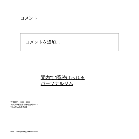
コメント
コメントを追加…
#4 ひらくともぐの食べて整える、ゆるっ
と栄養おしゃべり相談室
関内で1番続けられる
パーソナルジム
営業時間：10:00〜20:00
神奈川県横浜市中区住吉町5-64-1
VELUTINA馬車道608
mail ：
info@pafitgymfitness.com