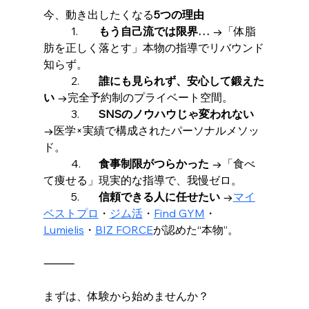
今、動き出したくなる
5つの理由
	1.	
もう自己流では限界…
 →「体脂
肪を正しく落とす」本物の指導でリバウンド
知らず。
	2.	
誰にも見られず、安心して鍛えた
い
 →完全予約制のプライベート空間。
	3.	
SNSのノウハウじゃ変われない
→医学×実績で構成されたパーソナルメソッ
ド。
	4.	
食事制限がつらかった
 →「食べ
て痩せる」現実的な指導で、我慢ゼロ。
	5.	
信頼できる人に任せたい
 →
マイ
ベストプロ
・
ジム活
・
Find GYM
・
Lumielis
・
BIZ FORCE
が認めた“本物”。
⸻
まずは、体験から始めませんか？