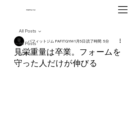
PAFITGYM
All Posts
パフィットジム PAFITGYM
1月5日
読了時間: 5分
All Posts
見栄重量は卒業。フォームを
お知らせ
守った人だけが伸びる