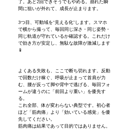
了。あと2回できそうでもやめる。崩れた瞬
間に狙いが外れて、成長が止まります。
3つ目、可動域を“見える化”します。スマホ
で横から撮って、毎回同じ深さ・同じ姿勢・
同じ軌道が守れているか確認する。これだけ
で効き方が安定し、無駄な故障が激減します
📱
よくある失敗も、ここで断ち切れます。反動
で回数だけ稼ぐ、呼吸が止まって首肩が力
む、腰が反って脚や背中で逃げる、毎回フォ
ームが違うのに「前回より重い」を優先す
る。
これ全部、体が変わらない典型です。初心者
ほど「筋肉痛」より「効いている感覚」を優
先してください。
筋肉痛は結果であって目的ではありません。