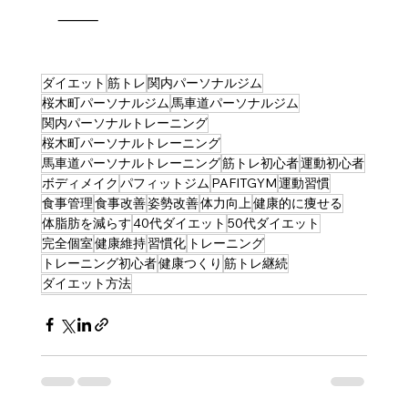
⸻
ダイエット
筋トレ
関内パーソナルジム
桜木町パーソナルジム
馬車道パーソナルジム
関内パーソナルトレーニング
桜木町パーソナルトレーニング
馬車道パーソナルトレーニング
筋トレ初心者
運動初心者
ボディメイク
パフィットジム
PAFITGYM
運動習慣
食事管理
食事改善
姿勢改善
体力向上
健康的に痩せる
体脂肪を減らす
40代ダイエット
50代ダイエット
完全個室
健康維持
習慣化
トレーニング
トレーニング初心者
健康つくり
筋トレ継続
ダイエット方法