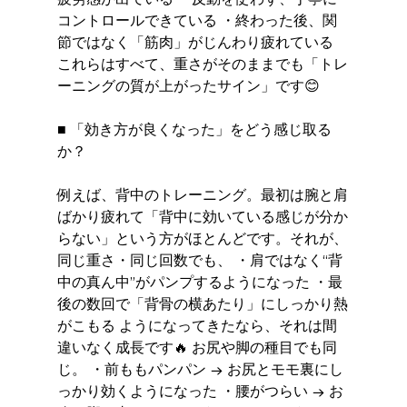
コントロールできている ・終わった後、関
節ではなく「筋肉」がじんわり疲れている 
これらはすべて、重さがそのままでも「トレ
ーニングの質が上がったサイン」です😊
■ 「効き方が良くなった」をどう感じ取る
か？
例えば、背中のトレーニング。最初は腕と肩
ばかり疲れて「背中に効いている感じが分か
らない」という方がほとんどです。それが、
同じ重さ・同じ回数でも、 ・肩ではなく“背
中の真ん中”がパンプするようになった ・最
後の数回で「背骨の横あたり」にしっかり熱
がこもる ようになってきたなら、それは間
違いなく成長です🔥 お尻や脚の種目でも同
じ。 ・前ももパンパン → お尻とモモ裏にし
っかり効くようになった ・腰がつらい → お