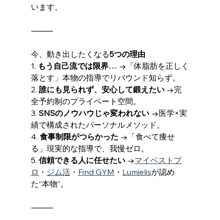
います。
⸻
今、動き出したくなる
5つの理由
1. 
もう自己流では限界…
 →「体脂肪を正しく
落とす」本物の指導でリバウンド知らず。
2. 
誰にも見られず、安心して鍛えたい
 →完
全予約制のプライベート空間。
3. 
SNSのノウハウじゃ変われない
 →医学×実
績で構成されたパーソナルメソッド。
4. 
食事制限がつらかった
 →「食べて痩せ
る」現実的な指導で、我慢ゼロ。
5. 
信頼できる人に任せたい
 →
マイベストプ
ロ
・
ジム活
・
Find GYM
・
Lumielis
が認め
た“本物”。
⸻