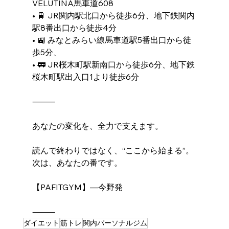
VELUTINA馬車道608
• 🚆 JR関内駅北口から徒歩6分、地下鉄関内
駅8番出口から徒歩4分
• 🚉 みなとみらい線馬車道駅5番出口から徒
歩5分、
• 🚃 JR桜木町駅新南口から徒歩6分、地下鉄
桜木町駅出入口1より徒歩6分
⸻
あなたの変化を、全力で支えます。
読んで終わりではなく、“ここから始まる”。
次は、あなたの番です。
【PAFITGYM】―今野発
⸻
ダイエット
筋トレ
関内パーソナルジム