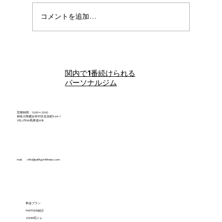
コメントを追加…
#4 ひらくともぐの食べて整える、ゆるっ
と栄養おしゃべり相談室
関内で1番続けられる
パーソナルジム
営業時間：10:00〜20:00
神奈川県横浜市中区住吉町5-64-1
VELUTINA馬車道608
mail ：
info@pafitgymfitness.com
料金プラン
PAFITGYM紹介
ZOOM宅トレ