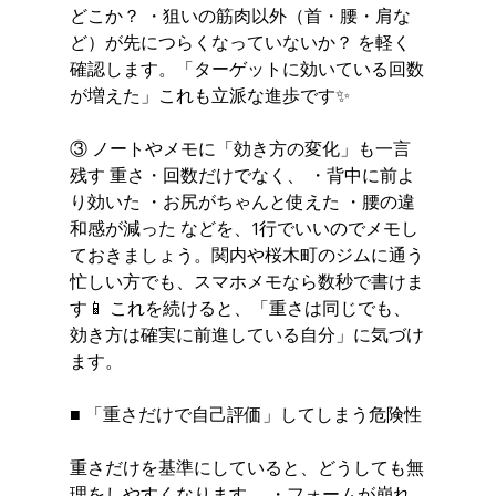
どこか？ ・狙いの筋肉以外（首・腰・肩な
ど）が先につらくなっていないか？ を軽く
確認します。「ターゲットに効いている回数
が増えた」これも立派な進歩です✨
③ ノートやメモに「効き方の変化」も一言
残す 重さ・回数だけでなく、 ・背中に前よ
り効いた ・お尻がちゃんと使えた ・腰の違
和感が減った などを、1行でいいのでメモし
ておきましょう。関内や桜木町のジムに通う
忙しい方でも、スマホメモなら数秒で書けま
す📱 これを続けると、「重さは同じでも、
効き方は確実に前進している自分」に気づけ
ます。
■ 「重さだけで自己評価」してしまう危険性
重さだけを基準にしていると、どうしても無
理をしやすくなります。 ・フォームが崩れ