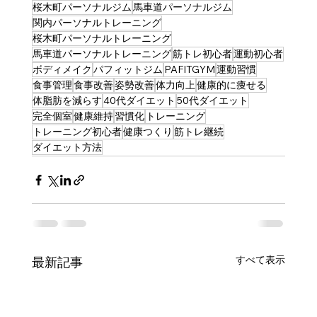
桜木町パーソナルジム
馬車道パーソナルジム
関内パーソナルトレーニング
桜木町パーソナルトレーニング
馬車道パーソナルトレーニング
筋トレ初心者
運動初心者
ボディメイク
パフィットジム
PAFITGYM
運動習慣
食事管理
食事改善
姿勢改善
体力向上
健康的に痩せる
体脂肪を減らす
40代ダイエット
50代ダイエット
完全個室
健康維持
習慣化
トレーニング
トレーニング初心者
健康つくり
筋トレ継続
ダイエット方法
すべて表示
最新記事