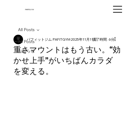
PAFITGYM
All Posts
パフィットジム PAFITGYM
2025年11月11日
読了時間: 6分
All Posts
重さマウントはもう古い。“効
お知らせ
かせ上手”がいちばんカラダ
を変える。