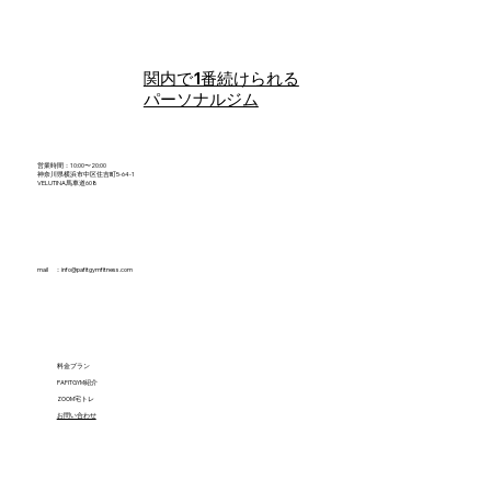
関内で1番続けられる
パーソナルジム
営業時間：10:00〜20:00
神奈川県横浜市中区住吉町5-64-1
VELUTINA馬車道608
mail ：
info@pafitgymfitness.com
料金プラン
PAFITGYM紹介
ZOOM宅トレ
​お問い合わせ